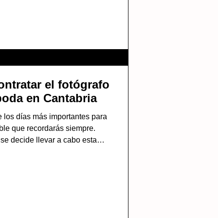
ntratar el fotógrafo
boda en Cantabria
e los días más importantes para
able que recordarás siempre.
e decide llevar a cabo esta
n abanico de tareas a organizar
, se encuentra la posibilidad de
tografía o vídeo de boda . La
mento en forma de instantánea
boda, recogiendo y trasmitiendo