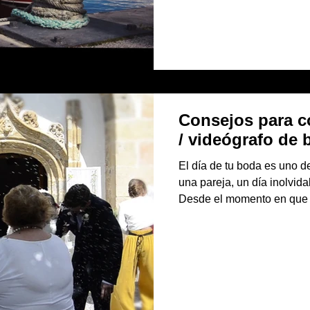
Consejos para co
/ videógrafo de 
El día de tu boda es uno d
una pareja, un día inolvid
Desde el momento en que s
celebración, existe un gra
para una boda . Entre ellas
contratar un servicio de fo
primera, capturando un mo
y la segunda, el vídeo de 
de manera viva todas las s