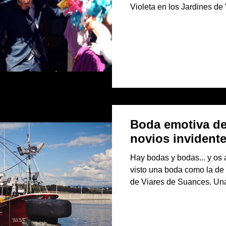
Violeta en los Jardines de Viares (Suances) estuvo lleno
de instantes mágicos, per
grabado a fuego: las pala
de corazón de Violeta. Un 
los presentes el verdadero
incondicional. Capturando
de Viares Los Jardines de 
Boda emotiva de
novios invident
Hay bodas y bodas... y o
visto una boda como la de
de Viares de Suances. Una