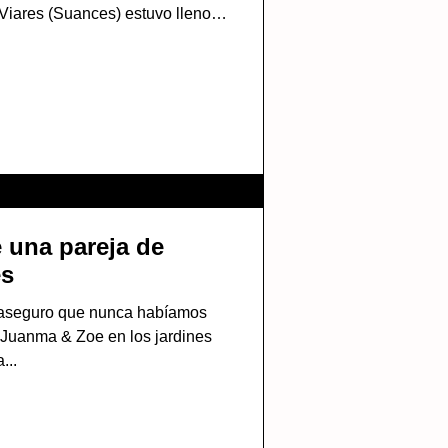
o hubo uno que se nos quedó
bras de Saray, prima y hermana
discurso que recordó a todos
 significado del amor
 la luz de Suances en Jardines
Viares ofrecen u
 una pareja de
es
s aseguro que nunca habíamos
 Juanma & Zoe en los jardines
...