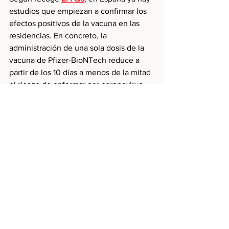
estudios que empiezan a confirmar los 
efectos positivos de la vacuna en las 
residencias. En concreto, la 
administración de una sola dosis de la 
vacuna de Pfizer-BioNTech reduce a 
partir de los 10 días a menos de la mitad 
el riesgo de enfermar por coronavirus 
en comparación con quienes todavía no 
la han recibido.
Con estos datos quiero transmitir un 
poquito de esperanza entre tanta 
incertidumbre y malas noticias que 
vivimos a diario. Son momentos 
complicados para todos, pero seguro 
que poco a poco vamos superando la 
pandemia. ¡Yo estoy deseando de 
volver a celebrar bodas!