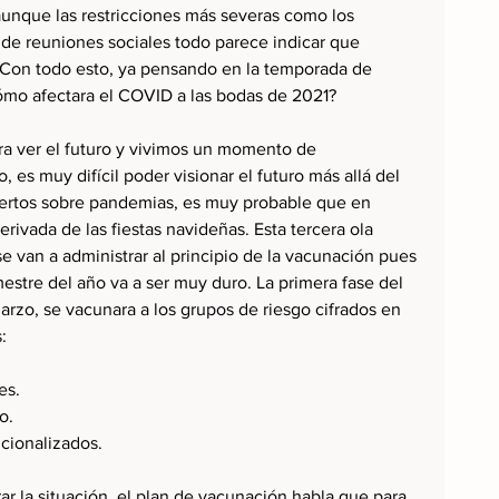
aunque las restricciones más severas como los 
 de reuniones sociales todo parece indicar que 
 Con todo esto, ya pensando en la temporada de 
mo afectara el COVID a las bodas de 2021?
ara ver el futuro y vivimos un momento de 
, es muy difícil poder visionar el futuro más allá del 
ertos sobre pandemias, es muy probable que en 
rivada de las fiestas navideñas. Esta tercera ola 
 van a administrar al principio de la vacunación pues 
estre del año va a ser muy duro. La primera fase del 
rzo, se vacunara a los grupos de riesgo cifrados en 
:
es.
o.
cionalizados.
ar la situación, el plan de vacunación habla que para 