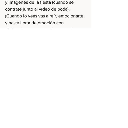
y imágenes de la fiesta (cuando se 
contrate junto al vídeo de boda). 
¡Cuando lo veas vas a reír, emocionarte 
y hasta llorar de emoción con 
declaraciones que perduran en el 
recuerdo!
Luna de miel. ¿Te gustaría revivirla?
Ahora podéis hacerlo realidad con mis 
montajes y cámaras deportivas, que 
mejor manera de recordar vuestra luna 
de miel que con un vídeo montado al 
ritmo de la música grabado con una 
cómoda cámara deportiva. Olvídate de 
llevar una cámara de fotos colgada al 
cuello durante todo el viaje y disfruta 
de la libertad de llevar una cámara que 
cabe en una mano. Su duración varía 