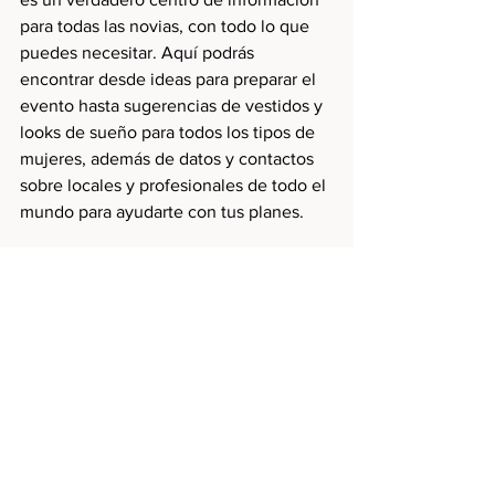
para todas las novias, con todo lo que 
puedes necesitar. Aquí podrás 
encontrar desde ideas para preparar el 
evento hasta sugerencias de vestidos y 
looks de sueño para todos los tipos de 
mujeres, además de datos y contactos 
sobre locales y profesionales de todo el 
mundo para ayudarte con tus planes.
Estos blogs internaciones sobre bodas 
son solo algunas ideas, hay muchas más 
opciones en internet para inspirarte y 
lograr organizar una boda de ensueño. 
Etiquetas:
bodas
blog
internaciones