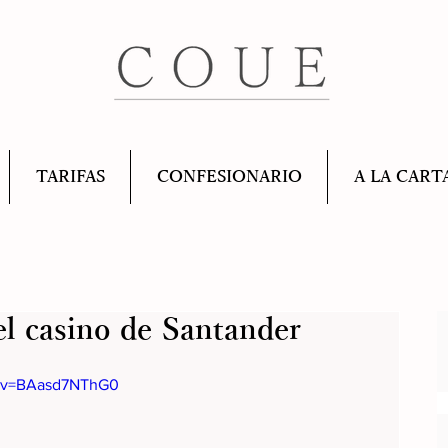
TARIFAS
CONFESIONARIO
A LA CART
el casino de Santander
h?v=BAasd7NThG0