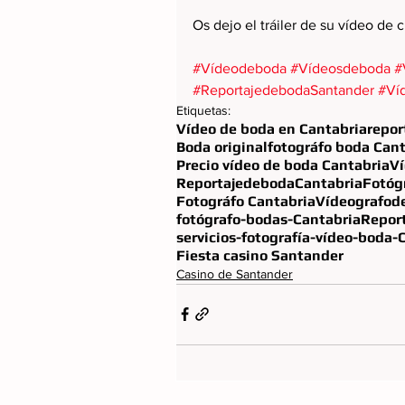
Os dejo el tráiler de su vídeo de 
#Vídeodeboda
#Vídeosdeboda
#
#ReportajedebodaSantander
#Ví
Etiquetas:
Vídeo de boda en Cantabria
repor
Boda original
fotográfo boda Cant
Precio vídeo de boda Cantabria
V
ReportajedebodaCantabria
Fotóg
Fotográfo Cantabria
Vídeografod
fotógrafo-bodas-Cantabria
Report
servicios-fotografía-vídeo-boda-
Fiesta casino Santander
Casino de Santander