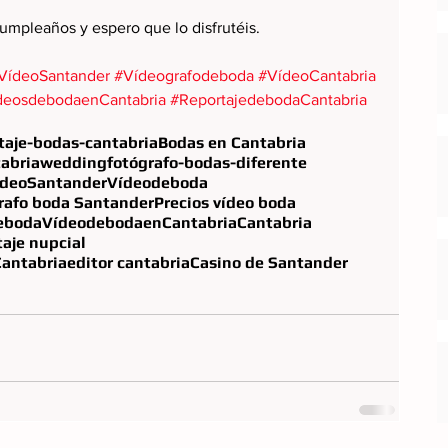
cumpleaños y espero que lo disfrutéis.
VídeoSantander
#Vídeografodeboda
#VídeoCantabria
deosdebodaenCantabria
#ReportajedebodaCantabria
taje-bodas-cantabria
Bodas en Cantabria
abria
wedding
fotógrafo-bodas-diferente
ídeoSantander
Vídeodeboda
rafo boda Santander
Precios vídeo boda
eboda
VídeodebodaenCantabria
Cantabria
aje nupcial
Cantabria
editor cantabria
Casino de Santander