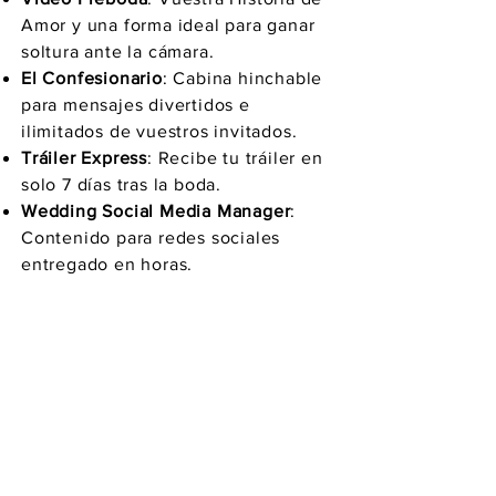
Amor y una forma ideal para ganar
soltura ante la cámara.
El Confesionario
: Cabina hinchable
para mensajes divertidos e
ilimitados de vuestros invitados.
Tráiler Express
: Recibe tu tráiler en
solo 7 días tras la boda.
Wedding Social Media Manager
:
Contenido para redes sociales
entregado en horas.
¿Hablamos de vuestra
boda?
Escríbeme, os mandare el dossier
con los diferentes pack. La clave de
acceso a la zona de clientes para