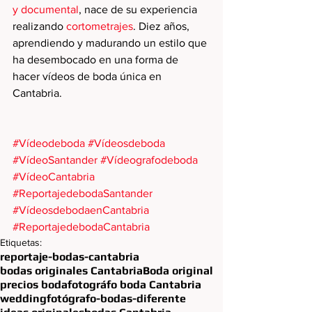
y documental
, nace de su experiencia 
realizando 
cortometrajes
. Diez años, 
aprendiendo y madurando un estilo que 
ha desembocado en una forma de 
hacer vídeos de boda única en 
Cantabria.
#Vídeodeboda
#Vídeosdeboda
#VídeoSantander
#Vídeografodeboda
#VídeoCantabria
#ReportajedebodaSantander
#VídeosdebodaenCantabria
#ReportajedebodaCantabria
Etiquetas:
reportaje-bodas-cantabria
bodas originales Cantabria
Boda original
precios boda
fotográfo boda Cantabria
wedding
fotógrafo-bodas-diferente