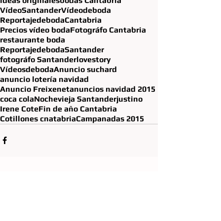
ideas originales
bodas Cantabria
VídeoSantander
Vídeodeboda
ReportajedebodaCantabria
Precios vídeo boda
Fotográfo Cantabria
restaurante boda
ReportajedebodaSantander
fotográfo Santander
lovestory
Vídeosdeboda
Anuncio suchard
anuncio lotería navidad
Anuncio Freixenet
anuncios navidad 2015
coca cola
Nochevieja Santander
justino
Irene Cote
Fin de año Cantabria
Cotillones cnatabria
Campanadas 2015
Ver todo
Entradas recientes